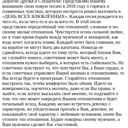
Дорогие Друзья и Слушатели! Представляю Вашему
вниманию свою новую песню в 2018 году о горячих и
пламенных чувствах, которую неспроста решил выложить в
«ДЕНЬ ВСЕХ ВЛЮБЛЁННЫХ». Каждая песня рождается из
чего-то, из-за чего-то и из-за кого-то. В этой песне
представлен определённый тип отношений: сложные и по-
своему милые отношения. Чувствуется огонь сильной любви,
но в тоже время борьба между мужчиной и женщиной, как
вода хочет погасить пламя. Каждый хочет быть главным, но
на корабле не могут быть два капитана. Никогда не
сдавайтесь, всегда идите по тому пути, который близок Вам,
не слушайте никого, советчиков может быть много, а
отношения нужно выбирать, в которых есть стабильность. Не
советчики чувствуют то, что чувствуете Вы, а Ваше сердце, и
если советчики управляют Вашей жизнью и отношениями, то
Вы всегда будете в проигрыше. Старайтесь отношения
выстроить так, чтобы комфортно было обоим. Идите на
компромиссы, научитесь молчать, даже если Вы правы, и
знайте, если хотите высказать своё мнение, то подумайте о
том, что оно может навредить Вашим отношениям и будет
печальный исход. Каждому желаю встретить девочку с
характером, но убедительная просьба к Вам, девочки, не
показывайте свой характер с любимым человеком, иначе Вы
утопите эти отношения. Будьте покорны своему мужчине, а
Ваш мужчина сделает Вас счастливой.