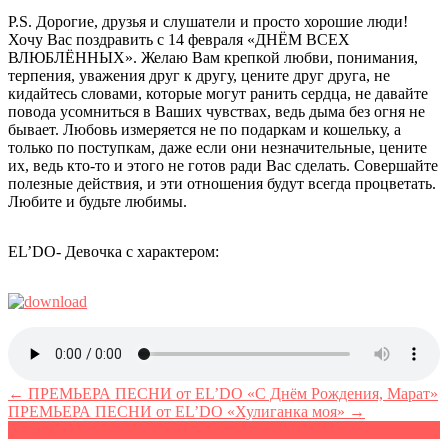
P.S. Дорогие, друзья и слушатели и просто хорошие люди!
Хочу Вас поздравить с 14 февраля «ДНЁМ ВСЕХ
ВЛЮБЛЁННЫХ». Желаю Вам крепкой любви, понимания,
терпения, уважения друг к другу, цените друг друга, не
кидайтесь словами, которые могут ранить сердца, не давайте
повода усомниться в Ваших чувствах, ведь дыма без огня не
бывает. Любовь измеряется не по подаркам и кошельку, а
только по поступкам, даже если они незначительные, цените
их, ведь кто-то и этого не готов ради Вас сделать. Совершайте
полезные действия, и эти отношения будут всегда процветать.
Любите и будьте любимы.
EL’DO- Девочка с характером:
← ПРЕМЬЕРА ПЕСНИ от EL’DO «С Днём Рождения, Марат»
ПРЕМЬЕРА ПЕСНИ от EL’DO «Хулиганка моя» →